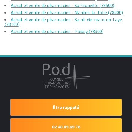
Achat et vente de pharmacies – Sartrouville (78500)
Achat et vente de pharmacies – Mantes-la-Jolie (78200)
Achat et vente de pharmacies – Saint-Germain-en-Laye
(78100)
Achat et vente de pharmacies – Poissy (78300)
Être rappelé
02.40.89.69.76