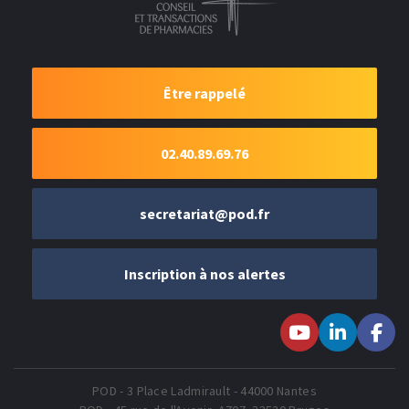
Être rappelé
02.40.89.69.76
secretariat@pod.fr
Inscription à nos alertes
Suivez-nous sur
Suivez-nous
Suivez-
Youtube
sur LinkedIn
nous sur
Faceboo
POD - 3 Place Ladmirault - 44000 Nantes