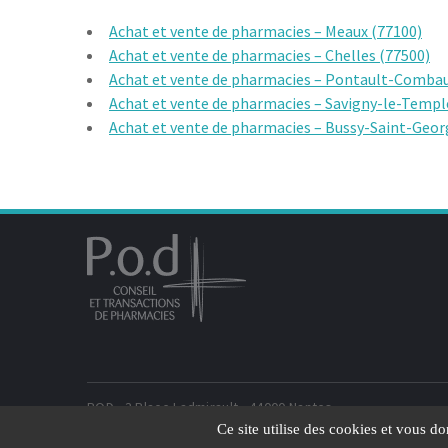
Achat et vente de pharmacies – Meaux (77100)
Achat et vente de pharmacies – Chelles (77500)
Achat et vente de pharmacies – Pontault-Combau
Achat et vente de pharmacies – Savigny-le-Templ
Achat et vente de pharmacies – Bussy-Saint-Geor
POD - 3 Place Ladmirault - 44000 Nantes
POD - 45 rue de l'Avenir, A707, 33520 Bruges
Ce site utilise des cookies et vous d