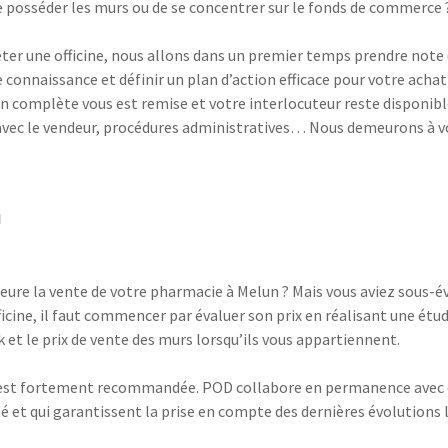
 de posséder les murs ou de se concentrer sur le fonds de commerce
ter une officine, nous allons dans un premier temps prendre note
re connaissance et définir un plan d’action efficace pour votre ac
on complète vous est remise et votre interlocuteur reste disponibl
vec le vendeur, procédures administratives… Nous demeurons à vos c
n
eure la vente de votre pharmacie à Melun ? Mais vous aviez sous-éva
fficine, il faut commencer par évaluer son prix en réalisant une ét
 et le prix de vente des murs lorsqu’ils vous appartiennent.
es est fortement recommandée. POD collabore en permanence avec d
 et qui garantissent la prise en compte des dernières évolutions 