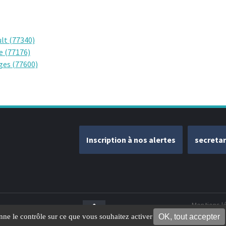
lt (77340)
e (77176)
ges (77600)
Inscription à nos alertes
secreta
Mentions l
OK, tout accepter
onne le contrôle sur ce que vous souhaitez activer