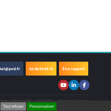
riat@pod.fr
02.40.89.69.76
Être rappelé
Suivez-nous sur
Suivez-nous
Suivez-
Youtube
sur LinkedIn
nous sur
Facebook
égales
Plan du site
Nos guides
Gestion des Cookies
Tout refuser
Personnaliser