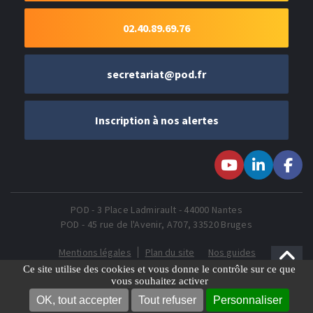
02.40.89.69.76
secretariat@pod.fr
Inscription à nos alertes
Suivez-nous sur
Suivez-nous
Suivez-
Youtube
sur LinkedIn
nous sur
Faceboo
POD - 3 Place Ladmirault - 44000 Nantes
POD - 45 rue de l'Avenir, A707, 33520 Bruges
Mentions légales
Plan du site
Nos guides
Gestion des Cookies
Ce site utilise des cookies et vous donne le contrôle sur ce que
vous souhaitez activer
OK, tout accepter
Tout refuser
Personnaliser