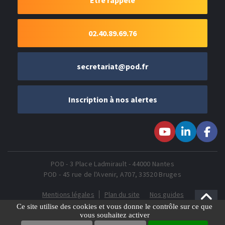
Être rappelé
02.40.89.69.76
secretariat@pod.fr
Inscription à nos alertes
Suivez-nous sur
Suivez-nous
Suivez-
Youtube
sur LinkedIn
nous sur
Faceboo
POD - 3 Place Ladmirault - 44000 Nantes
POD - 45 rue de l'Avenir, A707, 33520 Bruges
Mentions légales
Plan du site
Nos guides
Gestion des Cookies
Ce site utilise des cookies et vous donne le contrôle sur ce que
vous souhaitez activer