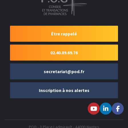
Être rappelé
02.40.89.69.76
secretariat@pod.fr
Inscription à nos alertes
Suivez-nous sur
Suivez-nous
Suivez-
Youtube
sur LinkedIn
nous sur
Faceboo
POD - 3 Place Ladmirault - 44000 Nantes