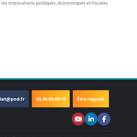
 les implications juridiques, économiques et fiscales
riat@pod.fr
02.40.89.69.76
Être rappelé
Suivez-nous sur
Suivez-nous
Suivez-
Youtube
sur LinkedIn
nous sur