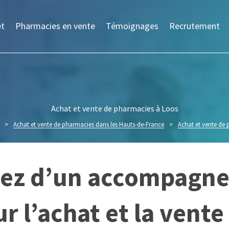
et
Pharmacies en vente
Témoignages
Recrutement
Achat et vente de pharmacies à Loos
>
Achat et vente de pharmacies dans les Hauts-de-France
>
Achat et vente de
itez d’un accompagn
r l’achat et la vent