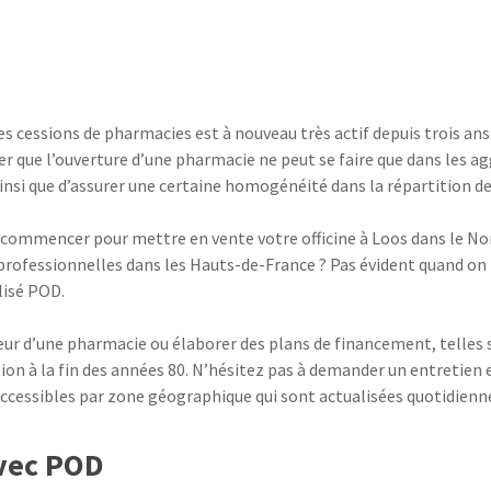
es cessions de pharmacies est à nouveau très actif depuis trois ans.
er que l’ouverture d’une pharmacie ne peut se faire que dans les 
 ainsi que d’assurer une certaine homogénéité dans la répartition 
où commencer pour mettre en vente votre officine à Loos dans le N
 professionnelles dans les Hauts-de-France ? Pas évident quand on n
lisé POD.
leur d’une pharmacie ou élaborer des plans de financement, telles
tion à la fin des années 80. N’hésitez pas à demander un entretien
ccessibles par zone géographique qui sont actualisées quotidien
avec POD