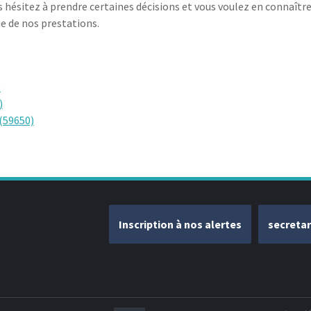
 hésitez à prendre certaines décisions et vous voulez en connaître
ie de nos prestations.
)
)
 (59650)
Inscription à nos alertes
secreta