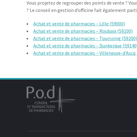
Vous projetez de regrouper des points de vente ? Vous
? Le conseil en gestion d’officine fait également part
Achat et vente de pharmacies – Lille (59000)
Achat et vente de pharmacies – Roubaix (59100)
Achat et vente de pharmacies – Tourcoing (59200
Achat et vente de pharmacies – Dunkerque (59140
Achat et vente de pharmacies – Villeneuve-d’Ascq