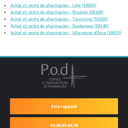
Achat et vente de pharmacies – Lille (59000)
Achat et vente de pharmacies – Roubaix (59100)
Achat et vente de pharmacies – Tourcoing (59200)
Achat et vente de pharmacies – Dunkerque (59140)
Achat et vente de pharmacies – Villeneuve-d’Ascq (59650)
Être rappelé
02.40.89.69.76