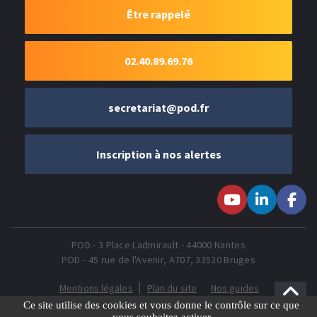
Être rappelé
02.40.89.69.76
secretariat@pod.fr
Inscription à nos alertes
Suivez-nous sur
Suivez-nous
Suivez-
Youtube
sur LinkedIn
nous sur
Faceboo
POD - 3 Place Ladmirault - 44000 Nantes
POD - 45 rue de l'Avenir, A707, 33520 Bruges
Mentions légales
Plan du site
Nos guides
Gestion des Cookies
Ce site utilise des cookies et vous donne le contrôle sur ce que