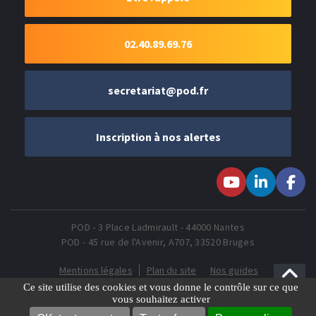
02.40.89.69.76
secretariat@pod.fr
Inscription à nos alertes
Suivez-nous sur
Suivez-nous
Suivez-
Youtube
sur LinkedIn
nous sur
Faceboo
POD - 3 Place Ladmirault - 44000 Nantes
POD - 45 rue de l'Avenir, A707, 33520 Bruges
Mentions légales
Plan du site
Nos guides
Gestion des Cookies
Ce site utilise des cookies et vous donne le contrôle sur ce que
vous souhaitez activer