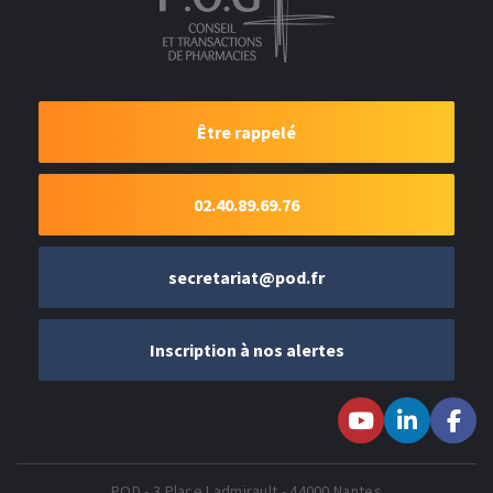
Être rappelé
02.40.89.69.76
secretariat@pod.fr
Inscription à nos alertes
Suivez-nous sur
Suivez-nous
Suivez-
Youtube
sur LinkedIn
nous sur
Faceboo
POD - 3 Place Ladmirault - 44000 Nantes