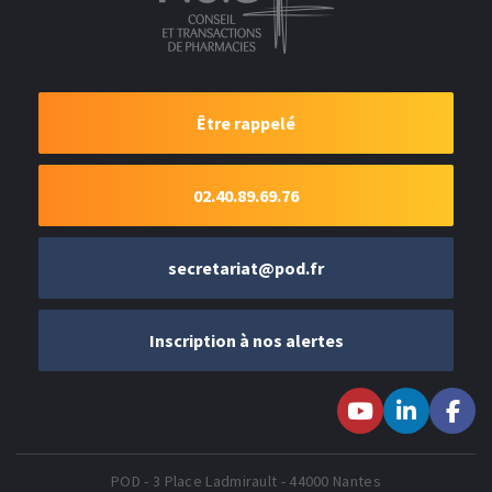
Être rappelé
02.40.89.69.76
secretariat@pod.fr
Inscription à nos alertes
Suivez-nous sur
Suivez-nous
Suivez-
Youtube
sur LinkedIn
nous sur
Faceboo
POD - 3 Place Ladmirault - 44000 Nantes