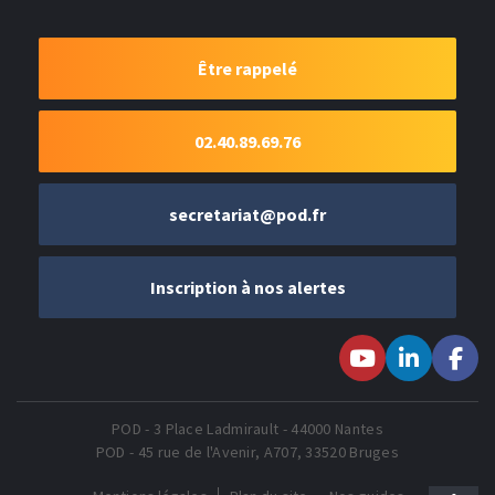
Être rappelé
02.40.89.69.76
secretariat@pod.fr
Inscription à nos alertes
Suivez-nous sur
Suivez-nous
Suivez-
Youtube
sur LinkedIn
nous sur
Faceboo
POD - 3 Place Ladmirault - 44000 Nantes
POD - 45 rue de l'Avenir, A707, 33520 Bruges