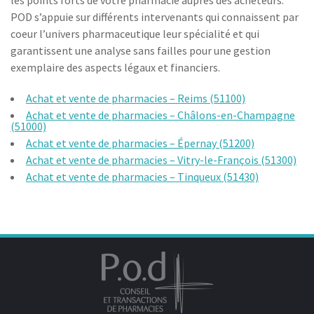
les points forts de votre pharmacie auprès des acheteurs.
POD s’appuie sur différents intervenants qui connaissent par
coeur l’univers pharmaceutique leur spécialité et qui
garantissent une analyse sans failles pour une gestion
exemplaire des aspects légaux et financiers.
Achat et vente de pharmacies – Reims (51100)
Achat et vente de pharmacies – Châlons-en-Champagne
(51000)
Achat et vente de pharmacies – Épernay (51200)
Achat et vente de pharmacies – Vitry-le-François (51300)
Achat et vente de pharmacies – Tinqueux (51430)