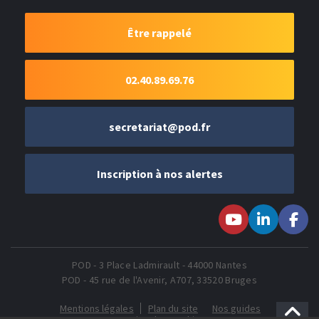
Être rappelé
02.40.89.69.76
secretariat@pod.fr
Inscription à nos alertes
Suivez-nous sur
Suivez-nous
Suivez-
Youtube
sur LinkedIn
nous sur
Faceboo
POD - 3 Place Ladmirault - 44000 Nantes
POD - 45 rue de l'Avenir, A707, 33520 Bruges
Mentions légales
Plan du site
Nos guides