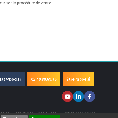
curiser la procédure de vente.
riat@pod.fr
02.40.89.69.76
Être rappelé
Suivez-nous sur
Suivez-nous
Suivez-
Youtube
sur LinkedIn
nous sur
Facebook
égales
Plan du site
Nos guides
Gestion des Cookies