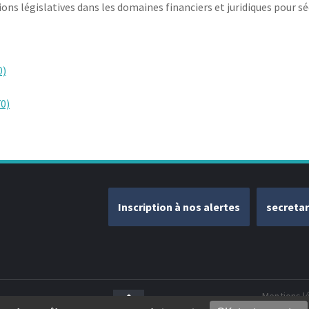
ons législatives dans les domaines financiers et juridiques pour sé
0)
0)
Inscription à nos alertes
secreta
Mentions l