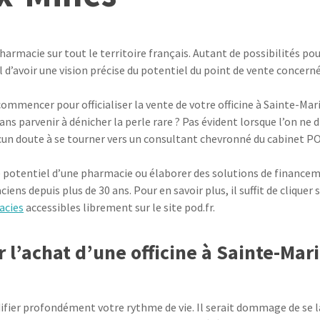
rmacie sur tout le territoire français. Autant de possibilités po
al d’avoir une vision précise du potentiel du point de vente concerné
 commencer pour officialiser la vente de votre officine à Sainte-Ma
s parvenir à dénicher la perle rare ? Pas évident lorsque l’on ne 
ucun doute à se tourner vers un consultant chevronné du cabinet P
 potentiel d’une pharmacie ou élaborer des solutions de financemen
s depuis plus de 30 ans. Pour en savoir plus, il suffit de cliquer 
acies
accessibles librement sur le site pod.fr.
l’achat d’une officine à Sainte-Mar
fier profondément votre rythme de vie. Il serait dommage de se lan