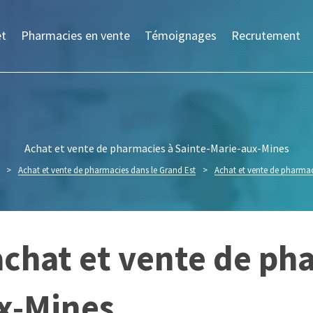
et
Pharmacies en vente
Témoignages
Recrutement
Achat et vente de pharmacies à Sainte-Marie-aux-Mines
>
Achat et vente de pharmacies dans le Grand Est
>
Achat et vente de pharmac
achat et vente de ph
x-Mines