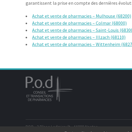
garantissent la prise en compte des dernières évoluti
Achat et vente de pharmacies – Mulhouse (68200)
Achat et vente de pharmacies – Colmar (68000)
Achat et vente de pharmacies – Saint-Louis (6830
Achat et vente de pharmacies – Illzach (68110)
Achat et vente de pharmacies – Wittenheim (6827
POD - 3 Place Ladmirault - 44000 Nantes