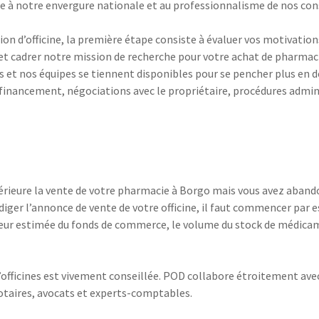
ce à notre envergure nationale et au professionnalisme de nos cons
on d’officine, la première étape consiste à évaluer vos motivations 
et cadrer notre mission de recherche pour votre achat de pharmaci
is et nos équipes se tiennent disponibles pour se pencher plus en 
e financement, négociations avec le propriétaire, procédures adm
térieure la vente de votre pharmacie à Borgo mais vous avez aban
édiger l’annonce de vente de votre officine, il faut commencer par 
eur estimée du fonds de commerce, le volume du stock de médicamen
’officines est vivement conseillée. POD collabore étroitement avec 
otaires, avocats et experts-comptables.