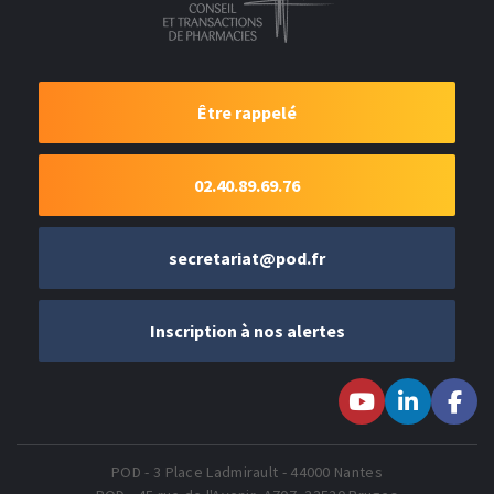
Être rappelé
02.40.89.69.76
secretariat@pod.fr
Inscription à nos alertes
Suivez-nous sur
Suivez-nous
Suivez-
Youtube
sur LinkedIn
nous sur
Faceboo
POD - 3 Place Ladmirault - 44000 Nantes