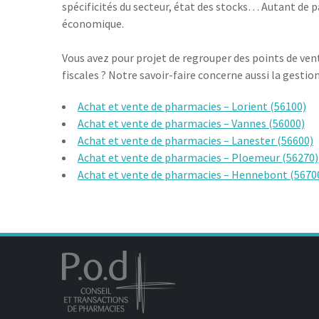
spécificités du secteur, état des stocks… Autant de 
économique.
Vous avez pour projet de regrouper des points de vent
fiscales ? Notre savoir-faire concerne aussi la gestion 
Achat et vente de pharmacies – Lorient (56100)
Achat et vente de pharmacies – Vannes (56000)
Achat et vente de pharmacies – Lanester (56600)
Achat et vente de pharmacies – Ploemeur (56270)
Achat et vente de pharmacies – Hennebont (5670