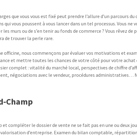
arges que vous vous est fixé peut prendre l’allure d’un parcours d
ns qui vous poussent à vous lancer dans un tel processus. Vous ne v
er les murs ou de s’en tenir au fonds de commerce ? Vous rêvez de
 de trouver la perle rare.
ne officine, nous commençons par évaluer vos motivations et exam
fiance et mettre toutes les chances de votre côté pour votre ach
ier complet : vitalité du marché local, perspectives de chiffre d’a
ement, négociations avec le vendeur, procédures administratives… No
nd-Champ
t compléter le dossier de vente ne se fait pas en une ou deux jour
 valorisation d’entreprise. Examen du bilan comptable, répartition 