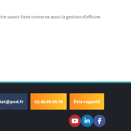
re savoir-faire concerne aussi la gestion d’officine.
riat@pod.fr
02.40.89.69.76
Être rappelé
Suivez-nous sur
Suivez-nous
Suivez-