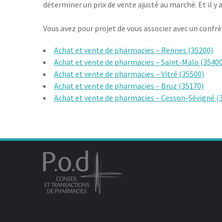
déterminer un prix de vente ajusté au marché. Et il y
Vous avez pour projet de vous associer avec un confrèr
Achat et vente de pharmacies – Rennes (35200)
Achat et vente de pharmacies – Saint-Malo (35400
Achat et vente de pharmacies – Vitré (35500)
Achat et vente de pharmacies – Bruz (35170)
Achat et vente de pharmacies – Cesson-Sévigné (