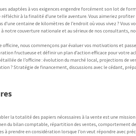
ques adaptées à vos exigences engendre forcément son lot de forma
réfléchir à la finalité d’une telle aventure. Vous aimeriez profiter
s d’une centaine de kilomètres de l’endroit où vous vivez ? Vous v
à notre couverture nationale et au sérieux de nos consultants, nou
e officine, nous commençons par évaluer vos motivations et passer 
ration fructueuse et définir un plan d’action efficace pour votre 
taillée de l’officine : évolution du marché local, projections de v
ntion ? Stratégie de financement, discussions avec le cédant, p
res
ler la totalité des papiers nécessaires à la vente est une mission 
en du bilan comptable, répartition des ventes, comportement de l
 à prendre en considération lorsque l’on veut répondre avec préci