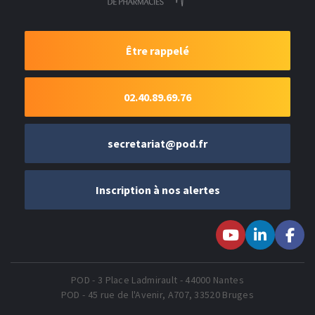
Être rappelé
02.40.89.69.76
secretariat@pod.fr
Inscription à nos alertes
Suivez-nous sur
Suivez-nous
Suivez-
Youtube
sur LinkedIn
nous sur
Faceboo
POD - 3 Place Ladmirault - 44000 Nantes
POD - 45 rue de l'Avenir, A707, 33520 Bruges