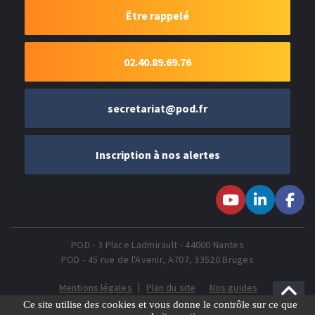
Être rappelé
02.40.89.69.76
secretariat@pod.fr
Inscription à nos alertes
Suivez-nous sur
Suivez-nous
Suivez-
Youtube
sur LinkedIn
nous sur
Faceboo
POD - 3 Place Ladmirault - 44000 Nantes
POD - 45 rue de l'Avenir, A707, 33520 Bruges
Mentions légales
Plan du site
Nos guides
Gestion des Cookies
Ce site utilise des cookies et vous donne le contrôle sur ce que