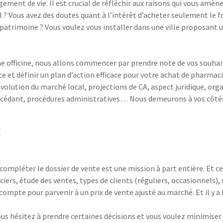
ent de vie. Il est crucial de réfléchir aux raisons qui vous amène
el ? Vous avez des doutes quant à l’intérêt d’acheter seulement le 
n patrimoine ? Vous voulez vous installer dans une ville proposant 
ne officine, nous allons commencer par prendre note de vos souhai
ce et définir un plan d’action efficace pour votre achat de pharmac
olution du marché local, projections de CA, aspect juridique, orga
le cédant, procédures administratives… Nous demeurons à vos côtés
x
compléter le dossier de vente est une mission à part entière. Et c
anciers, étude des ventes, types de clients (réguliers, occasionnel
mpte pour parvenir à un prix de vente ajusté au marché. Et il y a 
s hésitez à prendre certaines décisions et vous voulez minimiser l