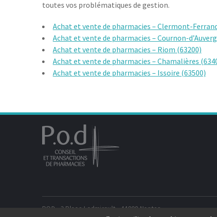
toutes vos problématiques de gestion.
Achat et vente de pharmacies – Clermont-Ferrand
Achat et vente de pharmacies – Cournon-d’Auverg
Achat et vente de pharmacies – Riom (63200)
Achat et vente de pharmacies – Chamalières (634
Achat et vente de pharmacies – Issoire (63500)
POD - 3 Place Ladmirault - 44000 Nantes