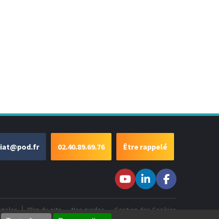
riat@pod.fr
02.40.89.69.76
Être rappelé
Suivez-nous sur
Suivez-nous
Suivez-
Youtube
sur LinkedIn
nous sur
Facebook
égales
Plan du site
Nos guides
Gestion des Cookies