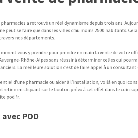
pharmacies a retrouvé un réel dynamisme depuis trois ans. Aujourd’hu
e peut se faire que dans les villes d’au moins 2500 habitants. Cela
 travers nos départements.
 comment vous y prendre pour prendre en main la vente de votre of
Auvergne-Rhône-Alpes sans réussir à déterminer celles qui pourra
nanciers. La meilleure solution c’est de faire appel à un consultan
ntiel d’une pharmacie ou aider à l’installation, voilà en quoi con
entretien en cliquant sur le bouton prévu à cet effet dans le coin s
ite pod.fr.
x avec POD