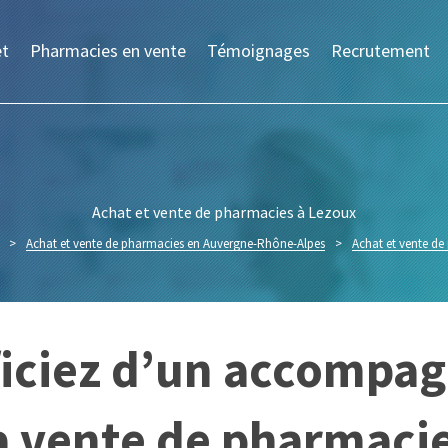
et
Pharmacies en vente
Témoignages
Recrutement
Achat et vente de pharmacies à Lezoux
>
Achat et vente de pharmacies en Auvergne-Rhône-Alpes
>
Achat et vente d
iciez d’un accompa
la vente de pharmaci