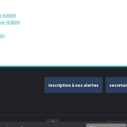
 (63000)
ne (63800)
00)
Inscription à nos alertes
secreta
Mentions l