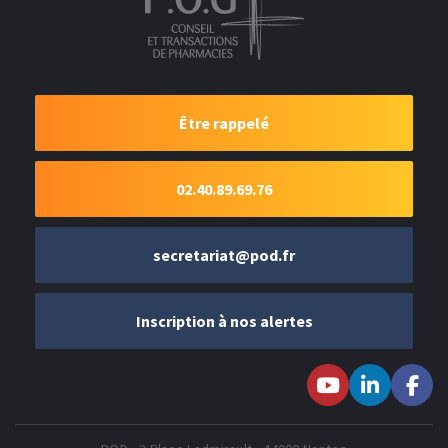
Être rappelé
02.40.89.69.76
secretariat@pod.fr
Inscription à nos alertes
Suivez-nous sur
Suivez-nous
Suivez-
Youtube
sur LinkedIn
nous sur
Faceboo