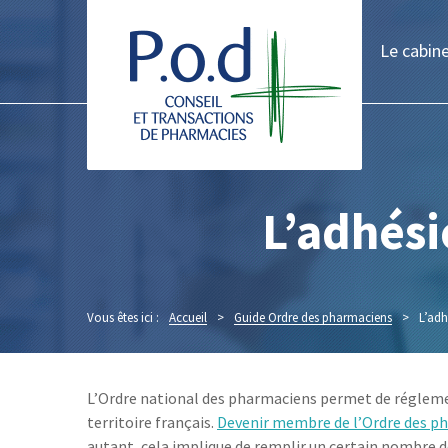
Le cabin
L’adhési
Vous êtes ici :
Accueil
>
Guide Ordre des pharmaciens
>
L’adh
L’Ordre national des pharmaciens permet de réglement
territoire français.
Devenir membre de l’Ordre des p
autant, cela implique de remplir un certain nombre 