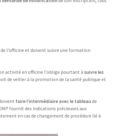
a
demande de modification
de son inscription, tout
 de l’officine et doivent suivre une formation
n activité en officine l’oblige pourtant à
suivre les
oit de veiller à la promotion de la santé publique et
 doivent
faire l’intermédiaire avec le tableau
de
l’ONP fournit des indications précieuses aux
iatement en cas de changement de procédure lié à