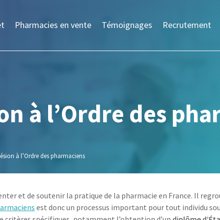
et
Pharmacies en vente
Témoignages
Recrutement
on à l’Ordre des ph
ésion à l’Ordre des pharmaciens
er et de soutenir la pratique de la pharmacie en France. Il regro
harmaciens
est donc un processus important pour tout individu so
de critères spécifiques, notamment l’obtention d’un
diplôme d’Ét