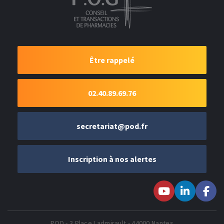
Être rappelé
02.40.89.69.76
secretariat@pod.fr
Inscription à nos alertes
Suivez-nous sur
Suivez-nous
Suivez-
Youtube
sur LinkedIn
nous sur
Faceboo
POD - 3 Place Ladmirault - 44000 Nantes