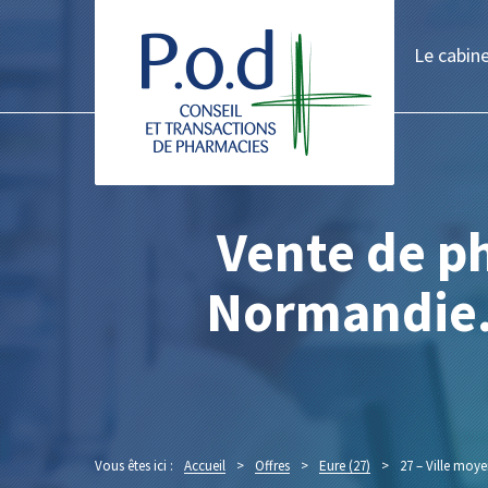
Le cabin
Vente de ph
Normandie. D
Vous êtes ici :
Accueil
>
Offres
>
Eure (27)
>
27 – Ville moye