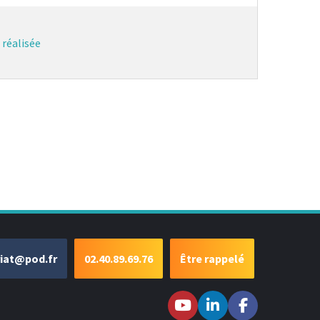
 réalisée
riat@pod.fr
02.40.89.69.76
Être rappelé