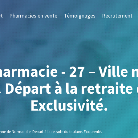
et
Pharmacies en vente
Témoignages
Recrutement
armacie - 27 – Vill
épart à la retraite 
Exclusivité.
nne de Normandie. Départ à la retraite du titulaire. Exclusivité.