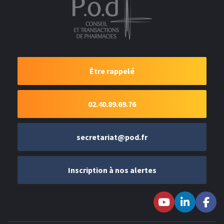
Être rappelé
02.40.89.69.76
secretariat@pod.fr
Inscription à nos alertes
Suivez-nous sur
Suivez-nous
Suivez-