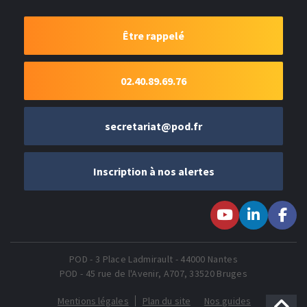
Être rappelé
02.40.89.69.76
secretariat@pod.fr
Inscription à nos alertes
Suivez-nous sur
Suivez-nous
Suivez-
Youtube
sur LinkedIn
nous sur
Faceboo
POD - 3 Place Ladmirault - 44000 Nantes
POD - 45 rue de l'Avenir, A707, 33520 Bruges
Mentions légales
Plan du site
Nos guides