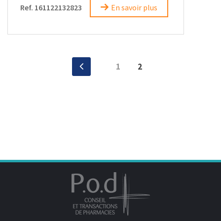
Ref. 161122132823
En savoir plus
Navigation
1
2
‹
des
articles
Précedente