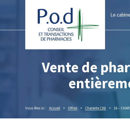
Le cabin
Vente de pha
entièreme
Vous êtes ici :
Accueil
>
Offres
>
Charente (16)
>
16 – CHAR