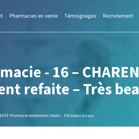
et
Pharmacies en vente
Témoignages
Recrutement
rmacie - 16 – CHARE
nt refaite – Très be
ENTE Pharmacie entièrement refaite – Très beaux locaux