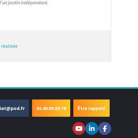
d’un jardin indépendant.
 réalisée
riat@pod.fr
02.40.89.69.76
Être rappelé
Suivez-nous sur
Suivez-nous
Suivez-