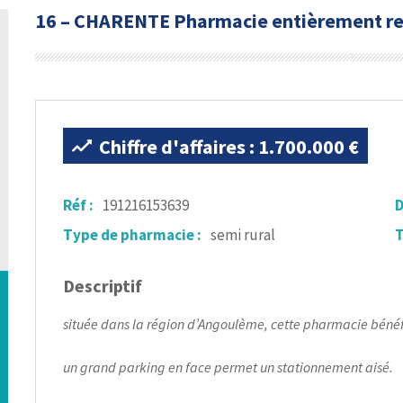
16 – CHARENTE Pharmacie entièrement ref
Chiffre d'affaires : 1.700.000 €
Réf :
191216153639
D
Type de pharmacie :
semi rural
T
Descriptif
située dans la région d’Angoulème, cette pharmacie bénéf
un grand parking en face permet un stationnement aisé.