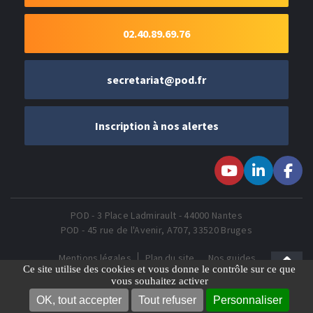
02.40.89.69.76
secretariat@pod.fr
Inscription à nos alertes
Suivez-nous sur
Suivez-nous
Suivez-
Youtube
sur LinkedIn
nous sur
Faceboo
POD - 3 Place Ladmirault - 44000 Nantes
POD - 45 rue de l'Avenir, A707, 33520 Bruges
Mentions légales
Plan du site
Nos guides
Gestion des Cookies
Ce site utilise des cookies et vous donne le contrôle sur ce que
vous souhaitez activer
OK, tout accepter
Tout refuser
Personnaliser