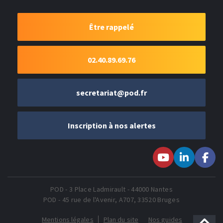
Être rappelé
02.40.89.69.76
secretariat@pod.fr
Inscription à nos alertes
Suivez-nous sur
Suivez-nous
Suivez-
Youtube
sur LinkedIn
nous sur
Faceboo
POD - 3 Place Ladmirault - 44000 Nantes
POD - 45 rue de l'Avenir, A707, 33520 Bruges
Mentions légales
Plan du site
Nos guides