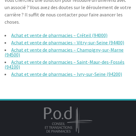
Vous cherchez une solution pour résoudre un différend avec
un associé ? Vous avez des doutes sur le déroulement de votre
carrière ? Il suffit de nous contacter pour faire avancer les
choses.
Achat et vente de pharmacies – Créteil (94000)
Achat et vente de pharmacies – Vitry-sur-Seine (94400)
Achat et vente de pharmacies – Champigny-sur-Marne
(94500)
Achat et vente de pharmacies – Saint-Maur-des-Fossés
(94100)
Achat et vente de pharmacies – Ivry-sur-Seine (94200)