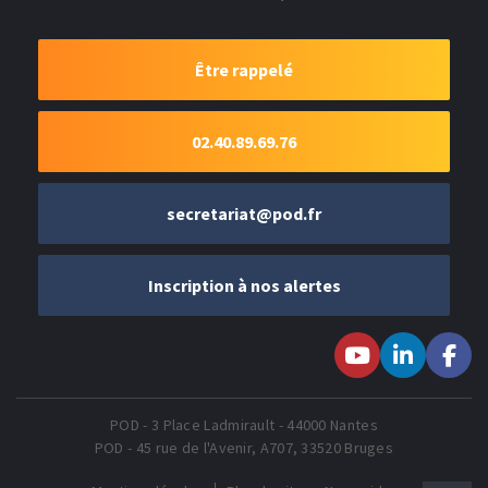
Être rappelé
02.40.89.69.76
secretariat@pod.fr
Inscription à nos alertes
Suivez-nous sur
Suivez-nous
Suivez-
Youtube
sur LinkedIn
nous sur
Faceboo
POD - 3 Place Ladmirault - 44000 Nantes
POD - 45 rue de l'Avenir, A707, 33520 Bruges