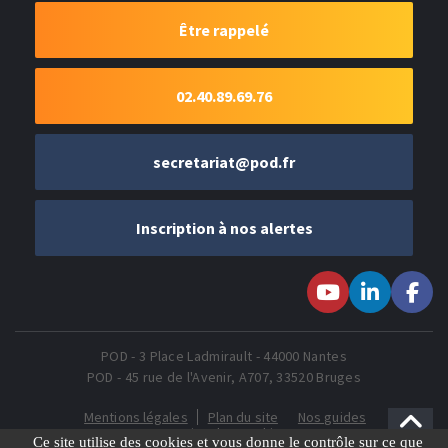
Être rappelé
02.40.89.69.76
secretariat@pod.fr
Inscription à nos alertes
Suivez-nous sur
Suivez-nous
Suivez-
Youtube
sur LinkedIn
nous sur
Faceboo
POD - 3 Place Ladmirault - 44000 Nantes
POD - 45 rue de l'Avenir, A707, 33520 Bruges
Mentions légales
Plan du site
Nos guides
Gestion des Cookies
Ce site utilise des cookies et vous donne le contrôle sur ce que