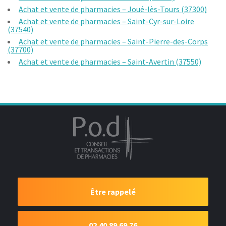
Achat et vente de pharmacies – Joué-lès-Tours (37300)
Achat et vente de pharmacies – Saint-Cyr-sur-Loire
(37540)
Achat et vente de pharmacies – Saint-Pierre-des-Corps
(37700)
Achat et vente de pharmacies – Saint-Avertin (37550)
Être rappelé
02.40.89.69.76