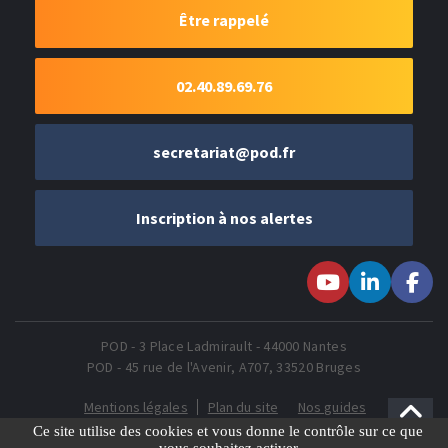
Être rappelé
02.40.89.69.76
secretariat@pod.fr
Inscription à nos alertes
Suivez-nous sur
Suivez-nous
Suivez-
Youtube
sur LinkedIn
nous sur
Faceboo
POD - 3 Place Ladmirault - 44000 Nantes
POD - 45 rue de l'Avenir, A707, 33520 Bruges
Mentions légales
Plan du site
Nos guides
Gestion des Cookies
Ce site utilise des cookies et vous donne le contrôle sur ce que