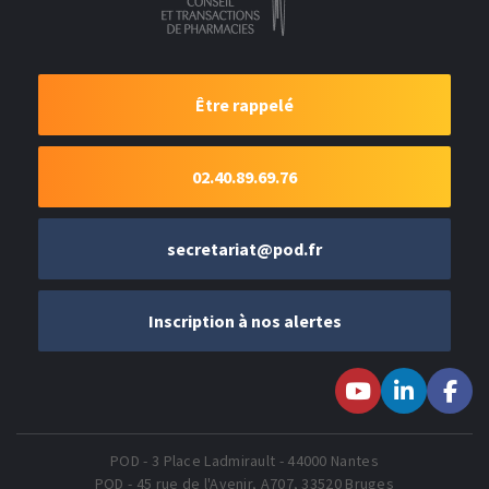
Être rappelé
02.40.89.69.76
secretariat@pod.fr
Inscription à nos alertes
Suivez-nous sur
Suivez-nous
Suivez-
Youtube
sur LinkedIn
nous sur
Faceboo
POD - 3 Place Ladmirault - 44000 Nantes
POD - 45 rue de l'Avenir, A707, 33520 Bruges