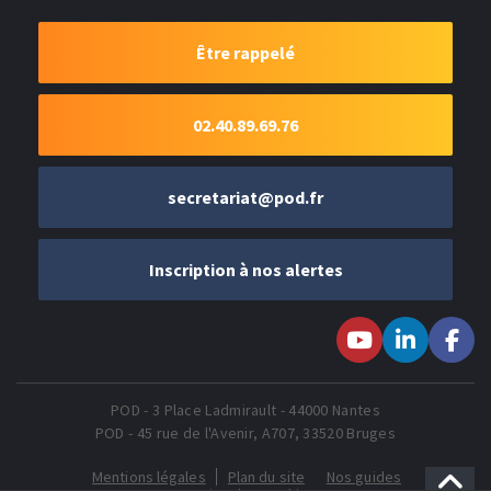
Être rappelé
02.40.89.69.76
secretariat@pod.fr
Inscription à nos alertes
Suivez-nous sur
Suivez-nous
Suivez-
Youtube
sur LinkedIn
nous sur
Faceboo
POD - 3 Place Ladmirault - 44000 Nantes
POD - 45 rue de l'Avenir, A707, 33520 Bruges
Mentions légales
Plan du site
Nos guides