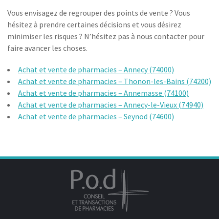
Vous envisagez de regrouper des points de vente ? Vous
hésitez à prendre certaines décisions et vous désirez
minimiser les risques ? N’hésitez pas à nous contacter pour
faire avancer les choses.
Achat et vente de pharmacies – Annecy (74000)
Achat et vente de pharmacies – Thonon-les-Bains (74200)
Achat et vente de pharmacies – Annemasse (74100)
Achat et vente de pharmacies – Annecy-le-Vieux (74940)
Achat et vente de pharmacies – Seynod (74600)